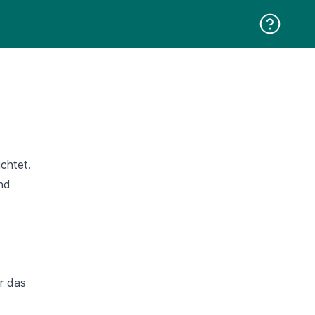
chtet.
nd
r das