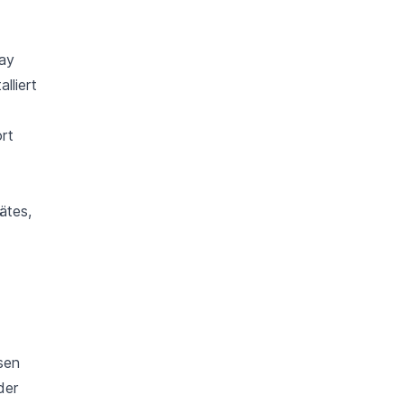
lay
lliert
rt
ätes,
sen
der