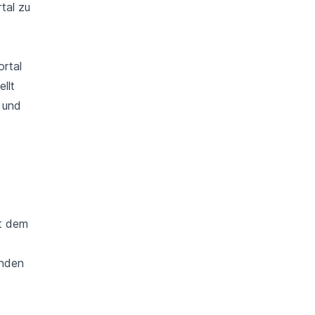
tal zu
ortal
llt
n und
it dem
anden