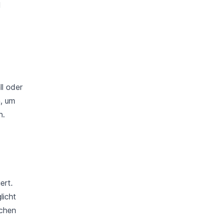
d
ll oder
, um
n.
ert.
licht
ichen