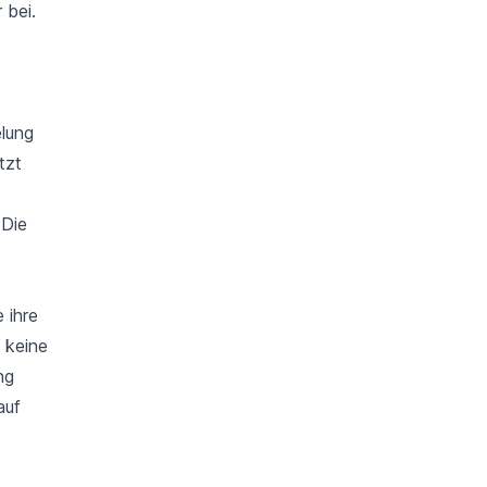
 bei.
elung
tzt
 Die
 ihre
 keine
ng
auf