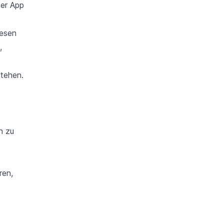
der App
lesen
,
stehen.
n zu
ren,