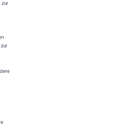
 zur
en
 zur
ndere
re