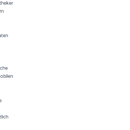
theker
rn
aten
iche
obilen
e
lich